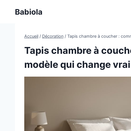
Aller
Babiola
au
contenu
Accueil
/
Décoration
/
Tapis chambre à coucher : comm
Tapis chambre à couche
modèle qui change vrai