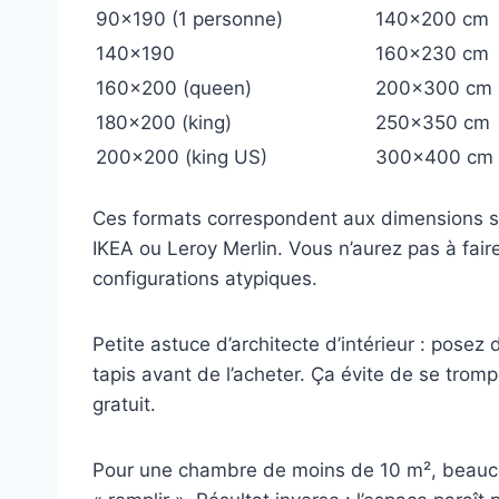
90×190 (1 personne)
140×200 cm
140×190
160×230 cm
160×200 (queen)
200×300 cm
180×200 (king)
250×350 cm
200×200 (king US)
300×400 cm
Ces formats correspondent aux dimensions st
IKEA ou Leroy Merlin. Vous n’aurez pas à fai
configurations atypiques.
Petite astuce d’architecte d’intérieur : pose
tapis avant de l’acheter. Ça évite de se trom
gratuit.
Pour une chambre de moins de 10 m², beaucoup