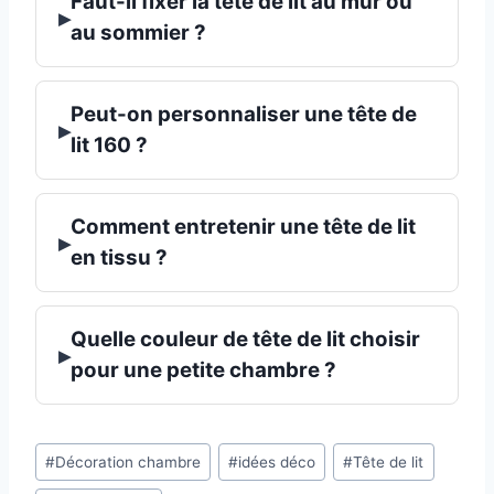
Faut-il fixer la tête de lit au mur ou
▸
au sommier ?
Peut-on personnaliser une tête de
▸
lit 160 ?
Comment entretenir une tête de lit
▸
en tissu ?
Quelle couleur de tête de lit choisir
▸
pour une petite chambre ?
Étiquettes
#
Décoration chambre
#
idées déco
#
Tête de lit
de