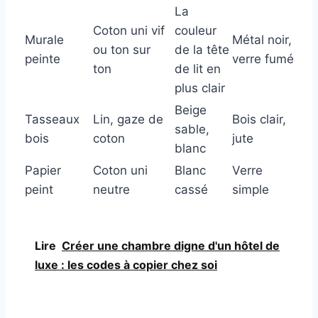
La
Coton uni vif
couleur
Murale
Métal noir,
ou ton sur
de la tête
peinte
verre fumé
ton
de lit en
plus clair
Beige
Tasseaux
Lin, gaze de
Bois clair,
sable,
bois
coton
jute
blanc
Papier
Coton uni
Blanc
Verre
peint
neutre
cassé
simple
Lire
Créer une chambre digne d'un hôtel de
luxe : les codes à copier chez soi