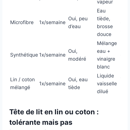
vapeur
liqu
Eau
Pro
Oui, peu
tiède,
Microfibre
1x/semaine
gras
d’eau
brosse
alco
douce
Mélange
Solv
Oui,
eau +
Synthétique
1x/semaine
eau
modéré
vinaigre
boui
blanc
Liquide
Lin / coton
Oui, eau
Tre
1x/semaine
vaisselle
mélangé
tiède
pro
dilué
Tête de lit en lin ou coton :
tolérante mais pas