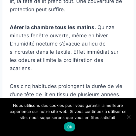
lit, la tête de lit prend tout. Une couverture de
protection peut suffire.
Aérer la chambre tous les matins.
Quinze
minutes fenêtre ouverte, même en hiver.
L’humidité nocturne s’évacue au lieu de
s’incruster dans le textile. Effet immédiat sur
les odeurs et limite la prolifération des
acariens.
Ces cinq habitudes prolongent la durée de vie
d’une tête de lit en tissu de plusieurs années.
Et réduisent la fréquence des nettoyages en
Nous utilisons des cookies pour vous garantir la meilleure
profondeur de moitié.
expérience sur notre site web. Si vous continuez à utiliser ce
site, nous supposerons que vous en êtes satisfait.
Ok
Questions fréquentes sur