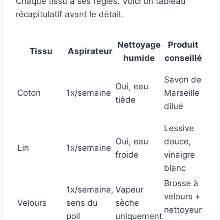
Chaque tissu a ses règles. Voici un tableau
récapitulatif avant le détail.
Nettoyage
Produit
Tissu
Aspirateur
À 
humide
conseillé
Eau
Savon de
Oui, eau
Jave
Coton
1x/semaine
Marseille
tiède
tiss
dilué
colo
Lessive
Oui, eau
douce,
Fro
Lin
1x/semaine
froide
vinaigre
vig
blanc
Brosse à
Eau
1x/semaine,
Vapeur
velours +
dire
Velours
sens du
sèche
nettoyeur
sav
poil
uniquement