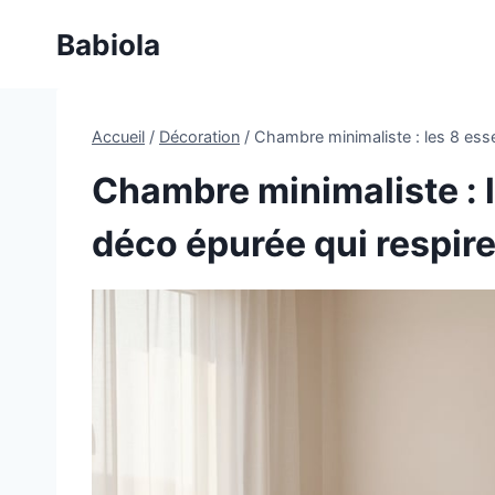
Aller
Babiola
au
contenu
Accueil
/
Décoration
/
Chambre minimaliste : les 8 esse
Chambre minimaliste : l
déco épurée qui respir