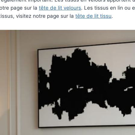
otre page sur la
tête de lit velours
. Les tissus en lin ou
tissus, visitez notre page sur la
tête de lit tissu
.