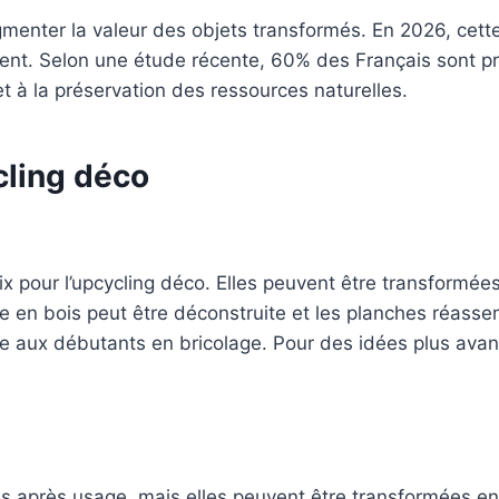
gmenter la valeur des objets transformés. En 2026, cett
nt. Selon une étude récente, 60% des Français sont prê
et à la préservation des ressources naturelles.
cling déco
ix pour l’upcycling déco. Elles peuvent être transformé
e en bois peut être déconstruite et les planches réasse
me aux débutants en bricolage. Pour des idées plus ava
es après usage, mais elles peuvent être transformées e