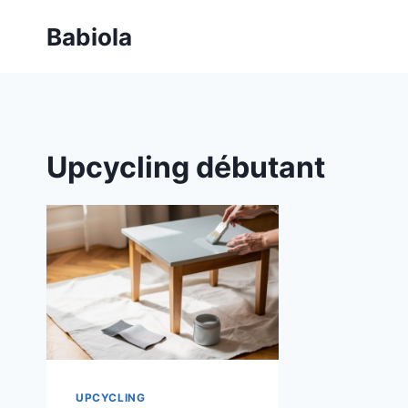
Aller
Babiola
au
contenu
Upcycling débutant
UPCYCLING