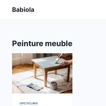
Aller
Babiola
au
contenu
Peinture meuble
UPCYCLING