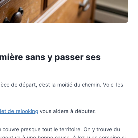
emière sans y passer ses
èce de départ, c’est la moitié du chemin. Voici les
et de relooking
vous aidera à débuter.
couvre presque tout le territoire. On y trouve du
l’argent va à une bonne cause. Allez-y en semaine si